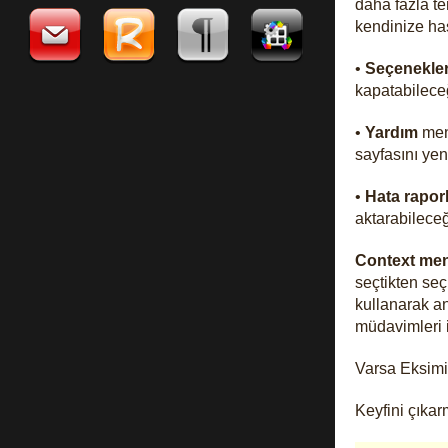
daha fazla t
kendinize ha
•
Seçenekle
kapatabileceğ
•
Yardım
menü
sayfasını yen
•
Hata rapor
aktarabileceğ
Context me
seçtikten se
kullanarak an
müdavimleri 
Varsa Eksimix
Keyfini çıka