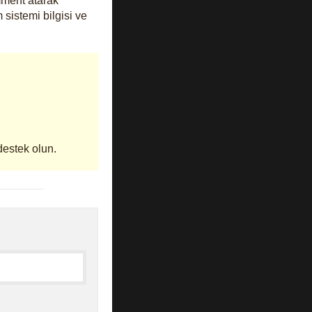
mment atarak
 sistemi bilgisi ve
destek olun.