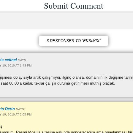
6 RESPONSES TO “EKSIMIX”
is cetinel
SAYS:
Y 10, 2010 AT 1:43 PM
işmesi dolayısıyla artık çalışmıyor. ilginç olansa, domain’in ilk değişme tarih
 saat 00:00’a kadar. tekrar çalışır duruma getirilmesi müthiş olacak.
is Derin
SAYS:
Y 10, 2010 AT 2:05 PM
ş,
ışıyorum. Resmi Mozilla sitesine yakında göndereceğim ama onaylanması bir ha