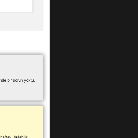
inde bir sorun yoktu.
ftayı bulabilir.