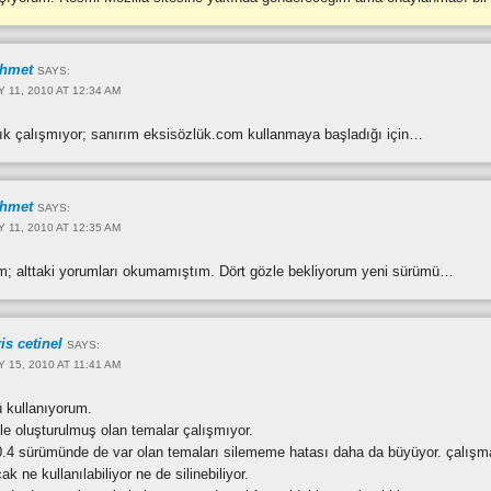
hmet
SAYS:
Y 11, 2010 AT 12:34 AM
rtık çalışmıyor; sanırım eksisözlük.com kullanmaya başladığı için…
hmet
SAYS:
Y 11, 2010 AT 12:35 AM
um; alttaki yorumları okumamıştım. Dört gözle bekliyorum yeni sürümü…
is cetinel
SAYS:
Y 15, 2010 AT 11:41 AM
 kullanıyorum.
le oluşturulmuş olan temalar çalışmıyor.
 0.4 sürümünde de var olan temaları silememe hatası daha da büyüyor. çalışm
ak ne kullanılabiliyor ne de silinebiliyor.