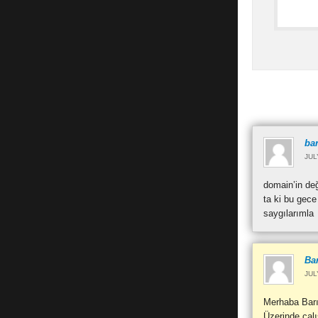
bar
JUL
domain’in değ
ta ki bu gece
saygılarımla
Bar
JUL
Merhaba Barı
Üzerinde çal