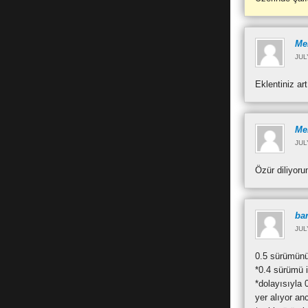
Me
JUL
Eklentiniz a
Me
JUL
Özür diliyor
bar
JUL
0.5 sürümünü
*0.4 sürümü i
*dolayısıyla
yer alıyor anc