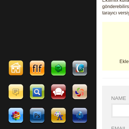
Eksimix kulla
gönderebilirsi
tarayıcı vers
Ekle
NAME
EMAIL