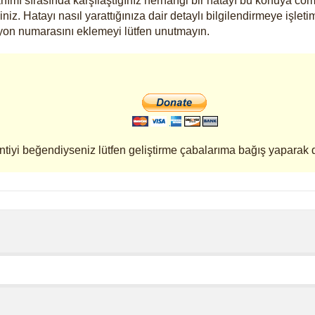
nımı sırasında karşılaştığınız herhangi bir hatayı bu konuya co
niz. Hatayı nasıl yarattığınıza dair detaylı bilgilendirmeye işletim
iyon numarasını eklemeyi lütfen unutmayın.
ntiyi beğendiyseniz lütfen geliştirme çabalarıma bağış yaparak 